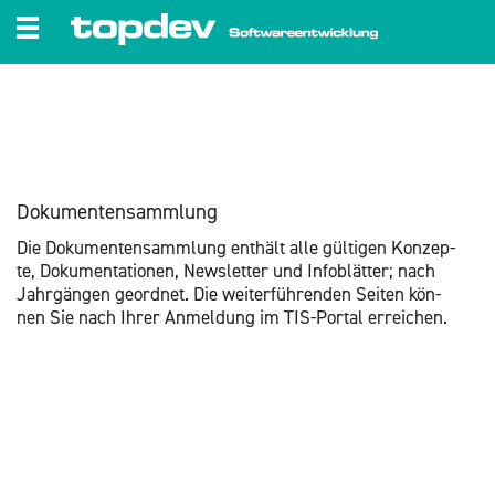
zum Inhalt wechseln
Do­ku­men­ten­samm­lung
Die Do­ku­men­ten­samm­lung ent­hält alle gül­ti­gen Kon­zep­
te, Do­ku­men­ta­tio­nen, News­let­ter und In­fo­blät­ter; nach
Jahr­gän­gen ge­ord­net. Die wei­ter­füh­ren­den Sei­ten kön­
nen Sie nach Ihrer An­mel­dung im TIS-Por­tal er­rei­chen.