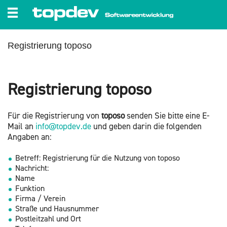
zum Inhalt wechseln
Re­gis­trie­rung to­po­so
Re­gis­trie­rung to­po­so
Für die Re­gis­trie­rung von
to­po­so
sen­den Sie bitte eine E-
Mail an
info@​topdev.​de
und geben darin die fol­gen­den
An­ga­ben an:
Be­treff: Re­gis­trie­rung für die Nut­zung von to­po­so
Nach­richt:
Name
Funk­ti­on
Firma / Ver­ein
Stra­ße und Haus­num­mer
Post­leit­zahl und Ort