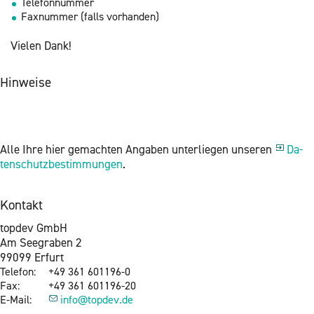
Te­le­fon­num­mer
Fax­num­mer (falls vor­han­den)
Vie­len Dank!
Hin­wei­se
Alle Ihre hier ge­mach­ten An­ga­ben un­ter­lie­gen un­se­ren
Da­
ten­schutz­be­stim­mun­gen
.
Kon­takt
top­dev GmbH
Am See­gra­ben 2
99099 Er­furt
Te­le­fon:
+49 361 601196-0
Fax:
+49 361 601196-20
E-Mail:
info@​topdev.​de