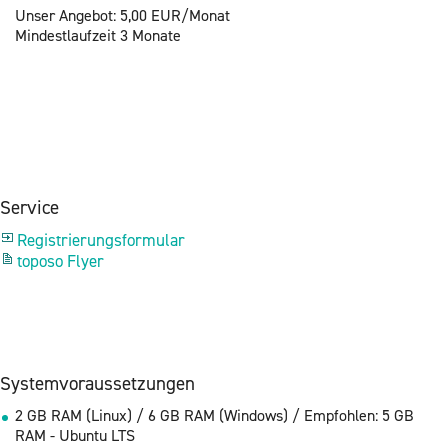
Unser An­ge­bot: 5,00 EUR/Monat
Min­dest­lauf­zeit 3 Mo­na­te
Ser­vice
Re­gis­trie­rungs­for­mu­lar
to­po­so Flyer
Sys­tem­vor­aus­set­zun­gen
2 GB RAM (Linux) / 6 GB RAM (Win­dows) / Emp­foh­len: 5 GB
RAM - Ubun­tu LTS