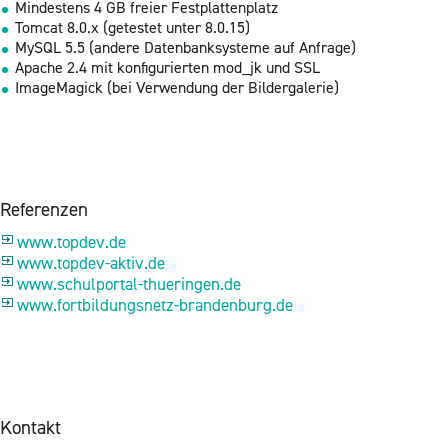
Min­des­tens 4 GB frei­er Fest­plat­ten­platz
Tom­cat 8.0.x (ge­tes­tet unter 8.0.15)
MySQL 5.5 (an­de­re Da­ten­bank­sys­te­me auf An­fra­ge)
Apa­che 2.4 mit kon­fi­gu­rier­ten mo­d_jk und SSL
Image­Ma­gick (bei Ver­wen­dung der Bil­der­ga­le­rie)
Re­fe­ren­zen
www.​topdev.​de
www.​topdev-​aktiv.​de
www.​schulportal-​thueringen.​de
www.​for​tbil​dung​snet​z-​brandenburg.​de
Kon­takt