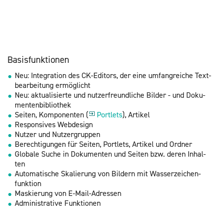
Ba­sis­funk­tio­nen
Neu: In­te­gra­ti­on des CK-Edi­tors, der eine um­fang­rei­che Text­
be­ar­bei­tung er­mög­licht
Neu: ak­tua­li­sier­te und nut­zer­freund­li­che Bil­der - und Do­ku­
men­ten­bi­blio­thek
Sei­ten, Kom­po­nen­ten (
Port­lets
), Ar­ti­kel
Re­spon­si­ves Web­de­sign
Nut­zer und Nut­zer­grup­pen
Be­rech­ti­gun­gen für Sei­ten, Port­lets, Ar­ti­kel und Ord­ner
Glo­ba­le Suche in Do­ku­men­ten und Sei­ten bzw. deren In­hal­
ten
Au­to­ma­ti­sche Ska­lie­rung von Bil­dern mit Was­ser­zei­chen­
funk­ti­on
Mas­kie­rung von E-Mail-Adres­sen
Ad­mi­nis­tra­ti­ve Funk­tio­nen