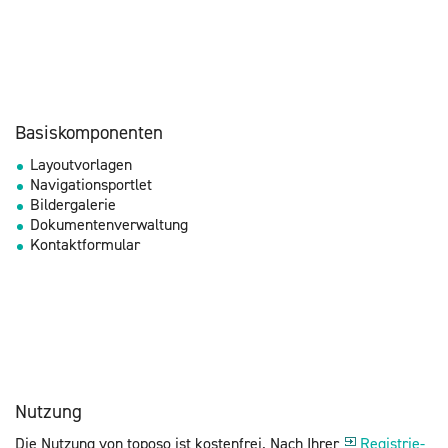
Ba­sis­kom­po­nen­ten
Lay­out­vor­la­gen
Na­vi­ga­ti­onsport­let
Bil­der­ga­le­rie
Do­ku­men­ten­ver­wal­tung
Kon­takt­for­mu­lar
Nut­zung
Die Nut­zung von to­po­so ist kos­ten­frei. Nach Ihrer
Re­gis­trie­