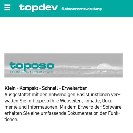
zum Inhalt wechseln
Klein - Kom­pakt - Schnell - Er­wei­ter­bar
Aus­ge­stat­tet mit den not­wen­di­gen Ba­sis­funk­tio­nen ver­
wal­ten Sie mit to­po­so Ihre Web­sei­ten, -in­hal­te, Do­ku­
men­te und In­for­ma­tio­nen. Mit dem Er­werb der Soft­ware
er­hal­ten Sie eine um­fas­sen­de Do­ku­men­ta­ti­on der Funk­
tio­nen.