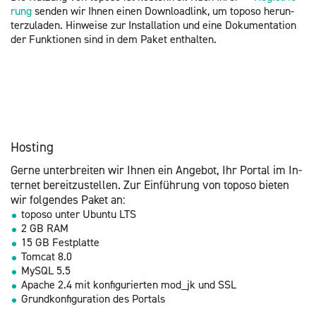
rung
sen­den wir Ihnen einen Down­load­link, um to­po­so her­un­
ter­zu­la­den. Hin­wei­se zur In­stal­la­ti­on und eine Do­ku­men­ta­ti­on
der Funk­tio­nen sind in dem Paket ent­hal­ten.
Hos­ting
Gerne un­ter­brei­ten wir Ihnen ein An­ge­bot, Ihr Por­tal im In­
ter­net be­reit­zu­stel­len. Zur Ein­füh­rung von to­po­so bie­ten
wir fol­gen­des Paket an:
to­po­so unter Ubun­tu LTS
2 GB RAM
15 GB Fest­plat­te
Tom­cat 8.0
MySQL 5.5
Apa­che 2.4 mit kon­fi­gu­rier­ten mo­d_jk und SSL
Grund­kon­fi­gu­ra­ti­on des Por­tals