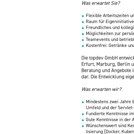
Was er­war­tet Sie?
Fle­xi­ble Ar­beits­zei­ten
Raum für Ei­gen­in­itia­ti­
Freund­li­ches und kol­le­gi
Mög­lich­kei­ten zur per­sön
Tea­me­vents und be­trieb­l
Kos­ten­frei: Ge­trän­ke un
Die top­dev GmbH ent­wi­cke
Er­furt, Mar­burg, Ber­lin
Be­ra­tung und An­ge­bo­te 
dar. Die Ent­wick­lung ei­g
Was er­war­ten wir?
Min­des­tens zwei Jahre Be
Um­feld und der Ser­v­let-T
Fun­dier­te Kennt­nis­se 
Gute Kennt­nis­se in der 
Wün­schens­wert sind Kennt
li­sie­rung (Do­cker, Ku­ber