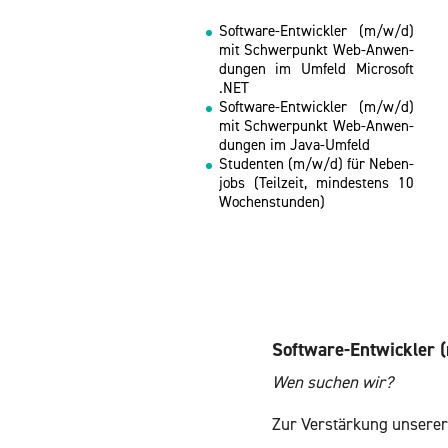
Soft­ware-Ent­wick­ler (m/w/d)
mit Schwer­punkt Web-An­wen­
dun­gen im Um­feld Mi­cro­soft
.NET
Soft­ware-Ent­wick­ler (m/w/d)
mit Schwer­punkt Web-An­wen­
dun­gen im Java-Um­feld
Stu­den­ten (m/w/d) für Ne­ben­
jobs (Teil­zeit, min­des­tens 10
Wo­chen­stun­den)
Soft­ware-Ent­wick­ler
Wen su­chen wir?
Zur Ver­stär­kung un­se­r