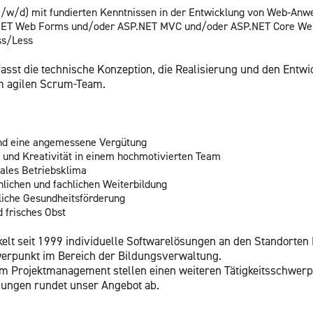
 (m/w/d) mit fun­dier­ten Kennt­nis­sen in der Ent­wick­lung von Web-An­
​NET Web Forms und/oder ASP.​NET MVC und/oder ASP.​NET Core WebA
ss/Less
fasst die tech­ni­sche Kon­zep­ti­on, die Rea­li­sie­rung und den Ent­w
em agi­len Scrum-Team.
 und eine an­ge­mes­se­ne Ver­gü­tung
ve und Krea­ti­vi­tät in einem hoch­mo­ti­vier­ten Team
a­les Be­triebs­kli­ma
­li­chen und fach­li­chen Wei­ter­bil­dung
i­che Ge­sund­heits­för­de­rung
d fri­sches Obst
t seit 1999 in­di­vi­du­el­le Soft­ware­lö­sun­gen an den Stand­or­ten 
r­punkt im Be­reich der Bil­dungs­ver­wal­tung.
im Pro­jekt­ma­nage­ment stel­len einen wei­te­ren Tä­tig­keits­schwer­
­sun­gen run­det unser An­ge­bot ab.