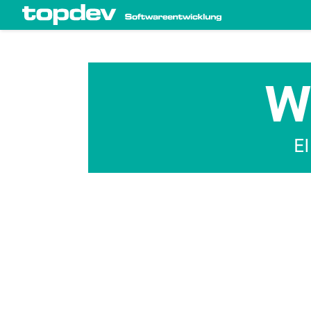
zum Inhalt wechseln
W
EI