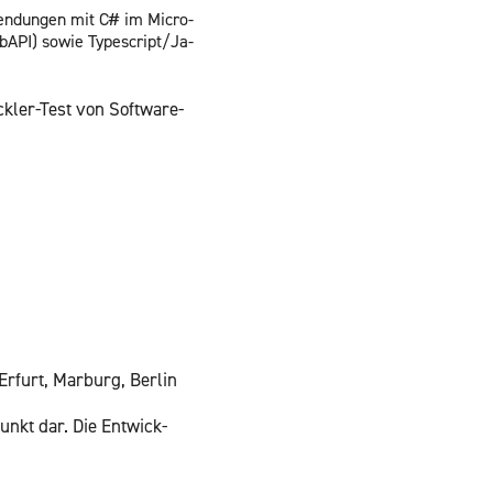
wen­dun­gen mit C# im Mi­cro­
PI) sowie Ty­pe­script/Ja­
ick­ler-Test von Soft­ware-
Er­furt, Mar­burg, Ber­lin
punkt dar. Die Ent­wick­