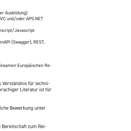
der Aus­bil­dung)
 MVC und/oder APS.​NET
­script/Ja­va­script
pen­API (Swag­ger), REST,
n­sa­men Eu­ro­päi­schen Re­
s Ver­ständ­nis für tech­ni­
chi­ger Li­te­ra­tur ist für
­li­che Be­wer­bung unter
 Be­reit­schaft zum Rei­