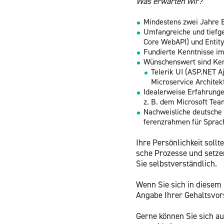
Was er­war­ten wir?
Min­des­tens zwei Jahre Be
Um­fang­rei­che und tief
Core WebAPI) und En­ti­t
Fun­dier­te Kennt­nis­se 
Wün­schens­wert sind Kennt
Te­le­rik UI (ASP.​NET 
Mi­cro­ser­vice Ar­chi­tek
Idea­ler­wei­se Er­fah­run
z. B. dem Mi­cro­soft Tea
Nach­weis­li­che deut­sch
fe­renz­rah­men für Spra­
Ihre Per­sön­lich­keit soll­
sche Pro­zes­se und set­zen
Sie selbst­ver­ständ­lich.
Wenn Sie sich in die­sem Pr
An­ga­be Ihrer Ge­halts­vor­
Gerne kön­nen Sie sich auc