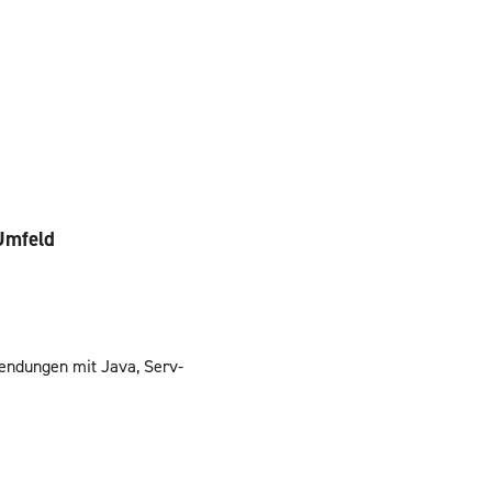
Um­feld
en­dun­gen mit Java, Ser­v­