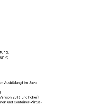
­tung.
punkt
der Aus­bil­dung) im Java-
t
(Ver­si­on 2016 und höher)
­ren und Con­tai­ner-Vir­tua­