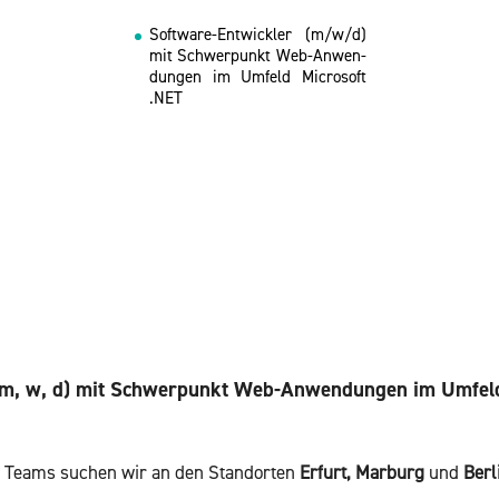
Soft­ware-Ent­wick­ler (m/w/d)
mit Schwer­punkt Web-An­wen­
dun­gen im Um­feld Mi­cro­soft
.NET
 (m, w, d) mit Schwer­punkt Web-An­wen­dun­gen im Um­feld
er Teams su­chen wir an den Stand­or­ten
Er­furt, Mar­burg
und
Ber­l