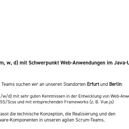
r (m, w, d) mit Schwer­punkt Web-An­wen­dun­gen im Java-
s Teams su­chen wir an un­se­ren Stand­or­ten
Er­furt
und
Ber­lin
:
 (m/w/d) mit sehr guten Kennt­nis­sen in der Ent­wick­lung von Web-An­w
 CSS/Scss und mit ent­spre­chen­den Frame­works (z. B. Vue.​js)
asst die tech­ni­sche Kon­zep­ti­on, die Rea­li­sie­rung und den
­ware-Kom­po­nen­ten in un­se­ren agi­len Scrum-Teams.