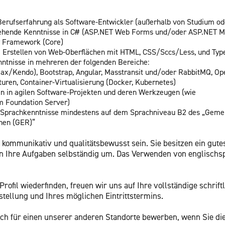
­rufs­er­fah­rung als Soft­ware-Ent­wick­ler (au­ßer­halb von Stu­di­um o
­ge­hen­de Kennt­nis­se in C# (ASP.​NET Web Forms und/oder ASP.​NET
y Frame­work (Core)
im Er­stel­len von Web-Ober­flä­chen mit HTML, CSS/Sccs/Less, und Ty­pe
­nis­se in meh­re­ren der fol­gen­den Be­rei­che:
Ajax/Kendo), Boot­strap, An­gu­lar, Mass­tran­sit und/oder Rab­bitMQ, O
­tu­ren, Con­tai­ner-Vir­tua­li­sie­rung (Do­cker, Ku­ber­ne­tes)
­gen in agi­len Soft­ware-Pro­jek­ten und deren Werk­zeu­gen (wie
m Founda­ti­on Ser­ver)
e Sprach­kennt­nis­se min­des­tens auf dem Sprach­ni­veau B2 des „Ge­mei
chen (GER)“
te kom­mu­ni­ka­tiv und qua­li­täts­be­wusst sein. Sie be­sit­zen ein gute
 Ihre Auf­ga­ben selb­stän­dig um. Das Ver­wen­den von eng­lisch­spra­
o­fil wie­der­fin­den, freu­en wir uns auf Ihre voll­stän­di­ge schrift
stel­lung und Ihres mög­li­chen Ein­tritts­ter­mins.
h für einen un­se­rer an­de­ren Stand­or­te be­wer­ben, wenn Sie die