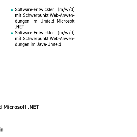
Soft­ware-Ent­wick­ler (m/w/d)
mit Schwer­punkt Web-An­wen­
dun­gen im Um­feld Mi­cro­soft
.NET
Soft­ware-Ent­wick­ler (m/w/d)
mit Schwer­punkt Web-An­wen­
dun­gen im Java-Um­feld
 Mi­cro­soft .NET
in
: