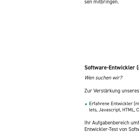
sen mit­brin­gen.
Soft­ware-Ent­wick­le
Wen su­chen wir?
Zur Ver­stär­kung un­se­re
Er­fah­re­ne Ent­wick­ler
lets, Ja­va­script, HTML,
Ihr Auf­ga­ben­be­reich um­f
Ent­wick­ler-Test von Soft