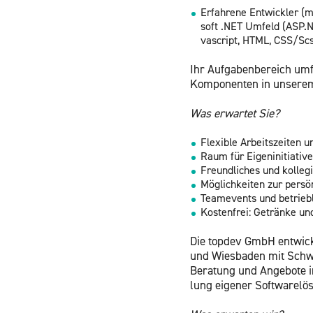
Er­fah­re­ne Ent­wick­ler
soft .NET Um­feld (ASP.
va­script, HTML, CSS/Sc
Ihr Auf­ga­ben­be­reich um­
Kom­po­nen­ten in un­se­r
Was er­war­tet Sie?
Fle­xi­ble Ar­beits­zei­ten
Raum für Ei­gen­in­itia­ti­
Freund­li­ches und kol­le­gi
Mög­lich­kei­ten zur per­sön
Tea­me­vents und be­trieb­l
Kos­ten­frei: Ge­trän­ke un
Die top­dev GmbH ent­wi­ckel
und Wies­ba­den mit Schwe
Be­ra­tung und An­ge­bo­te 
lung ei­ge­ner Soft­ware­lö