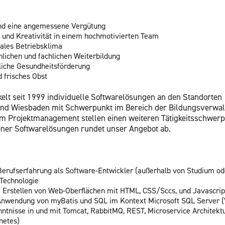
 und eine an­ge­mes­se­ne Ver­gü­tung
ve und Krea­ti­vi­tät in einem hoch­mo­ti­vier­ten Team
a­les Be­triebs­kli­ma
­li­chen und fach­li­chen Wei­ter­bil­dung
i­che Ge­sund­heits­för­de­rung
d fri­sches Obst
lt seit 1999 in­di­vi­du­el­le Soft­ware­lö­sun­gen an den Stand­or­ten
 und Wies­ba­den mit Schwer­punkt im Be­reich der Bil­dungs­ver­wal
im Pro­jekt­ma­nage­ment stel­len einen wei­te­ren Tä­tig­keits­schwer­
e­ner Soft­ware­lö­sun­gen run­det unser An­ge­bot ab.
­rufs­er­fah­rung als Soft­ware-Ent­wick­ler (au­ßer­halb von Stu­di­um o
ech­no­lo­gie
im Er­stel­len von Web-Ober­flä­chen mit HTML, CSS/Sccs, und Ja­va­scrip
An­wen­dung von my­Ba­tis und SQL im Kon­text Mi­cro­soft SQL Ser­ver 
­nis­se in und mit Tom­cat, Rab­bitMQ, REST, Mi­cro­ser­vice Ar­chi­tek­tu
­ne­tes)