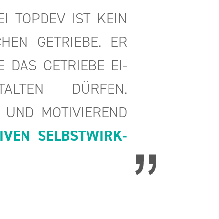
EI TOP­DEV IST KEIN
CHEN GE­TRIE­BE. ER
E DAS GE­TRIE­BE EI­
STAL­TEN DÜR­FEN.
 UND MO­TI­VIE­REND
I­VEN SELBST­WIRK­