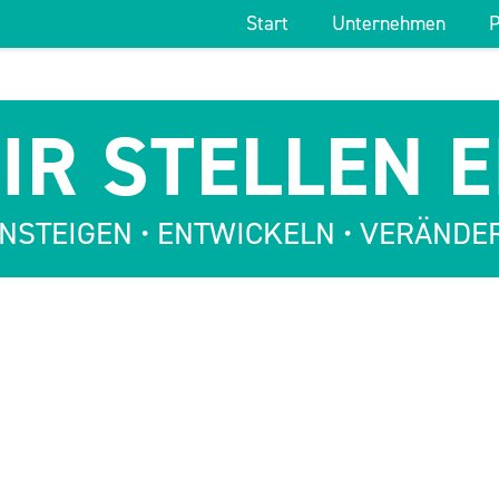
Start
Unternehmen
P
IR STEL­LEN E
N­STEI­GEN • ENT­WI­CKELN • VER­ÄN­D