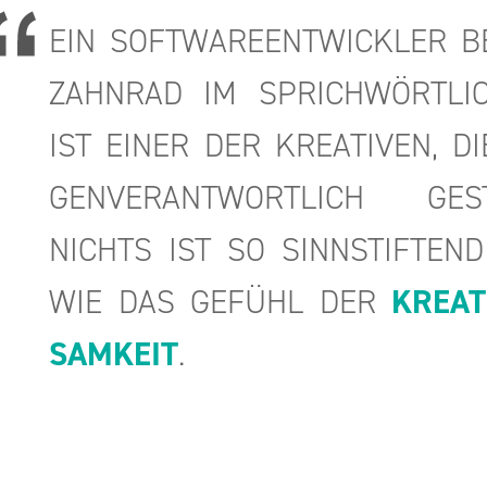
EIN SOFT­WARE­ENT­WICK­LER B
ZAHN­RAD IM SPRICH­WÖRT­LI­
IST EINER DER KREA­TI­VEN, DI
GEN­VER­ANT­WORT­LICH GE­
NICHTS IST SO SINN­STIF­TEND
WIE DAS GE­FÜHL DER
KREA­T
SAM­KEIT
.