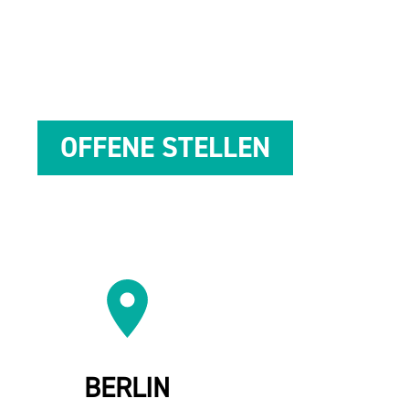
OF­FE­NE STEL­LEN
BER­LIN