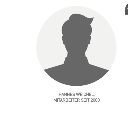
HAN­NES WEI­CHEL,
MIT­AR­BEI­TER SEIT 2003