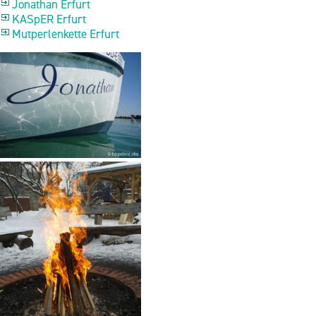
Jo­na­than Er­furt
KAS­pER Er­furt
Mut­per­len­ket­te Er­furt