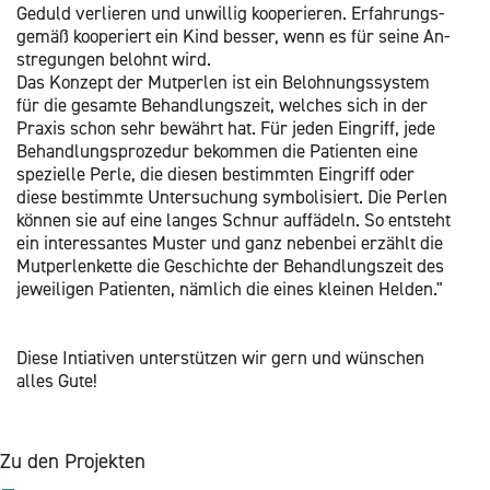
Ge­duld ver­lie­ren und un­wil­lig ko­ope­rie­ren. Er­fah­rungs­
ge­mäß ko­ope­riert ein Kind bes­ser, wenn es für seine An­
st­re­gun­gen be­lohnt wird.
Das Kon­zept der Mut­per­len ist ein Be­loh­nungs­sys­tem
für die ge­sam­te Be­hand­lungs­zeit, wel­ches sich in der
Pra­xis schon sehr be­währt hat. Für jeden Ein­griff, jede
Be­hand­lungs­pro­ze­dur be­kom­men die Pa­ti­en­ten eine
spe­zi­el­le Perle, die die­sen be­stimm­ten Ein­griff oder
diese be­stimm­te Un­ter­su­chung sym­bo­li­siert. Die Per­len
kön­nen sie auf eine lan­ges Schnur auf­fä­deln. So ent­steht
ein in­ter­es­san­tes Mus­ter und ganz ne­ben­bei er­zählt die
Mut­per­len­ket­te die Ge­schich­te der Be­hand­lungs­zeit des
je­wei­li­gen Pa­ti­en­ten, näm­lich die eines klei­nen Hel­den."
Diese In­tia­ti­ven un­ter­stüt­zen wir gern und wün­schen
alles Gute!
Zu den Pro­jek­ten