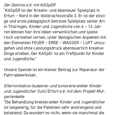
Der Do­mi­no e.V. mit KAS­pER
"KAS­pER ist der Krea­tiv- und Aben­teu­er Spiel­platz in
Er­furt – Nord in der Voll­brachts­stra­ße 3. Er ist der ein­zi­
ge und erste päd­ago­gisch be­treu­te Spiel­platz sei­ner Art
in Thü­rin­gen. Kin­der und Ju­gend­li­che von 6 – 16 Jah­
ren kön­nen hier ihre Ideen ver­wirk­li­chen und spie­le­
risch ver­ste­hen ler­nen, unter öko­lo­gi­schen As­pek­ten mit
den Ele­men­ten FEUER – ERDE – WAS­SER – LUFT
um­zu­
ge­hen und ohne Leis­tungs­druck aben­teu­er­lich krea­ti­ve
Dinge er­le­ben. Der KAS­pEr ist ein Treff­punkt für Kin­der
und Ju­gend­li­che."
Un­se­re Spen­de ist ein klei­ner Bei­trag zur Re­pa­ra­tur der
Fahr­rad­werk­statt.
El­tern­in­itia­ti­ve leu­ke­mie- und tu­morer­krank­ter Kin­der
und Ju­gend­li­cher Suhl/Er­furt
e.V. mit dem Pro­jekt Mut­
per­len­ket­te
"Die Be­hand­lung krebs­kran­ker Kin­der und Ju­gend­li­cher
ist lang­wie­rig, für die Pa­ti­en­ten sehr an­stren­gend und
be­las­tend. Da wun­dert es nicht, wenn sie manch­mal die