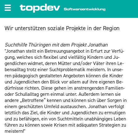
zum Inhalt wechseln
Wir un­ter­stüt­zen so­zia­le Pro­jek­te in der Re­gi­on
Sucht­hil­fe Thü­rin­gen mit dem Pro­jekt Jo­na­than
"Jo­na­than stellt ein Be­treu­ungs­an­ge­bot in Er­furt zur Ver­fü­
gung, wel­ches sich fle­xi­bel und viel­fäl­tig Kin­dern und Ju­
gend­li­chen wid­met, deren Müt­ter und/oder Väter ihren Le­
bens­all­tag trotz einer Sucht­pro­ble­ma­tik meis­tern. In un­se­
ren päd­ago­gisch ge­stal­te­ten An­ge­bo­ten kön­nen die Kin­der
und Ju­gend­li­chen den Blick vor allem auf ihre ei­ge­nen Be­
dürf­nis­se rich­ten. Diese gehen im an­stren­gen­den Fa­mi­li­en-
oder Schull­all­tag gern ein­mal unter. Au­ßer­dem ler­nen sie
an­de­re „Be­trof­fe­ne“ ken­nen und kön­nen sich über Sor­gen in
einem ge­schütz­ten Um­feld aus­tau­schen. Jo­na­than ver­folgt
letzt­lich das Ziel, die Kin­der und Ju­gend­li­chen zu er­mu­ti­gen
und zu be­fä­hi­gen, ein von Sucht­mit­teln un­ab­hän­gi­ges Leben
füh­ren zu kön­nen sowie Kri­sen mit ad­äqua­ten Stra­te­gi­en zu
meis­tern!"