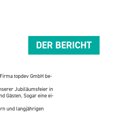
DER BE­RICHT
Die Firma top­dev GmbH be­
­rer Ju­bi­lä­ums­fei­er in
und Gäs­ten. Sogar eine ei­
rn und lang­jäh­ri­gen