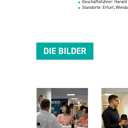
Ge­schäfts­füh­rer: Ha­ral
Stand­or­te: Er­furt, Wies­
DIE BIL­DER