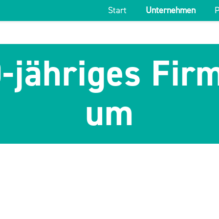
Start
Unternehmen
P
äh­ri­ges Fir­me
um