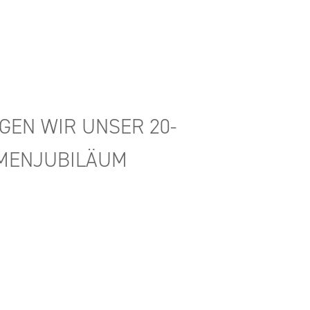
N­GEN WIR UNSER 20-
MEN­JU­BI­LÄ­UM