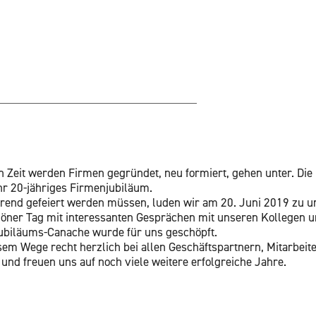
­gen Zeit wer­den Fir­men ge­grün­det, neu for­miert, gehen unter. 
20-jäh­ri­ges Fir­men­ju­bi­lä­um.
­rend ge­fei­ert wer­den müs­sen, luden wir am 20. Juni 2019 zu un­se
ö­ner Tag mit in­ter­es­san­ten Ge­sprä­chen mit un­se­ren Kol­le­gen 
­bi­lä­ums-Ca­na­che wurde für uns ge­schöpft.
em Wege recht herz­lich bei allen Ge­schäfts­part­nern, Mit­ar­bei­te
 und freu­en uns auf noch viele wei­te­re er­folg­rei­che Jahre.