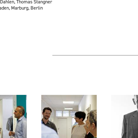
d Dah­len, Tho­mas Stang­ner
ba­den, Mar­burg, Ber­lin