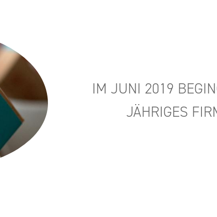
IM JUNI 2019 BE­GI
JÄH­RI­GES FIR­