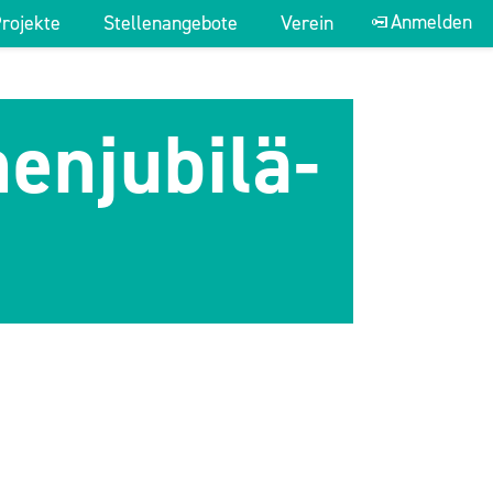
Anmelden
rojekte
Stellenangebote
Verein
Suche:
n­ju­bi­lä­