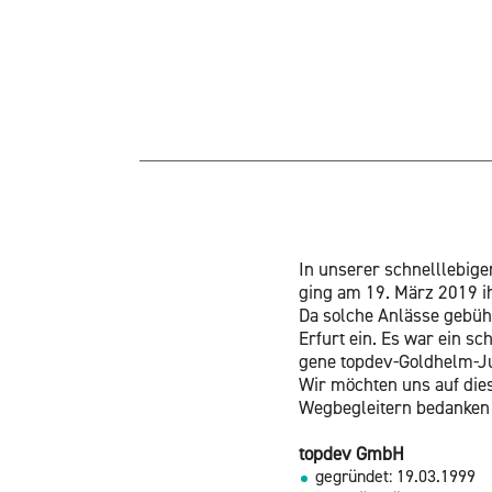
In un­se­rer schnell­le­bi
ging am 19. März 2019 ihr 
Da sol­che An­läs­se ge­büh
Er­furt ein. Es war ein sch
ge­ne top­dev-Gold­helm-Ju
Wir möch­ten uns auf die­s
Weg­be­glei­tern be­dan­ken
top­dev GmbH
ge­grün­det: 19.03.1999