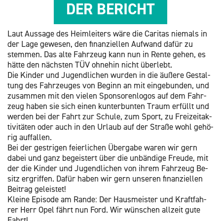
DER BE­RICHT
Laut Aus­sa­ge des Heim­lei­ters wäre die Ca­ri­tas nie­mals in
der Lage ge­we­sen, den fi­nan­zi­el­len Auf­wand dafür zu
stem­men. Das alte Fahr­zeug kann nun in Rente gehen, es
hätte den nächs­ten TÜV oh­ne­hin nicht über­lebt.
Die Kin­der und Ju­gend­li­chen wur­den in die äu­ße­re Ge­stal­
tung des Fahr­zeu­ges von Be­ginn an mit ein­ge­bun­den, und
zu­sam­men mit den vie­len Spon­so­ren­lo­gos auf dem Fahr­
zeug haben sie sich einen kun­ter­bun­ten Traum er­füllt und
wer­den bei der Fahrt zur Schu­le, zum Sport, zu Frei­zeit­ak­
ti­vi­tä­ten oder auch in den Ur­laub auf der Stra­ße wohl ge­hö­
rig auf­fal­len.
Bei der gest­ri­gen fei­er­li­chen Über­ga­be waren wir gern
dabei und ganz be­geis­tert über die un­bän­di­ge Freu­de, mit
der die Kin­der und Ju­gend­li­chen von ihrem Fahr­zeug Be­
sitz er­grif­fen. Dafür haben wir gern un­se­ren fi­nan­zi­el­len
Bei­trag ge­leis­tet!
Klei­ne Epi­so­de am Rande: Der Haus­meis­ter und Kraft­fah­
rer Herr Opel fährt nun Ford. Wir wün­schen all­zeit gute
Fahrt!