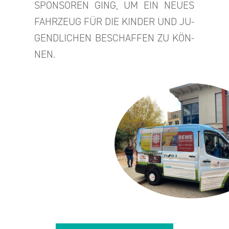
SPON­SO­REN GING, UM EIN NEUES
FAHR­ZEUG FÜR DIE KIN­DER UND JU­
GEND­LI­CHEN BE­SCHAF­FEN ZU KÖN­
NEN.