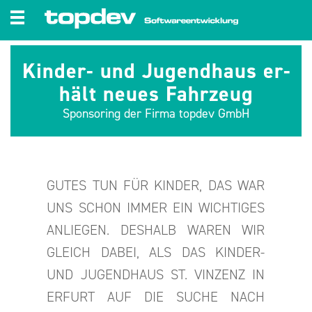
zum Inhalt wechseln
Kin­der- und Ju­gend­haus er­
hält neues Fahr­zeug
Spon­so­ring der Firma top­dev GmbH
GUTES TUN FÜR KIN­DER, DAS WAR
UNS SCHON IMMER EIN WICH­TI­GES
AN­LIE­GEN. DES­HALB WAREN WIR
GLEICH DABEI, ALS DAS KIN­DER-
UND JU­GEND­HAUS ST. VIN­ZENZ IN
ER­FURT AUF DIE SUCHE NACH