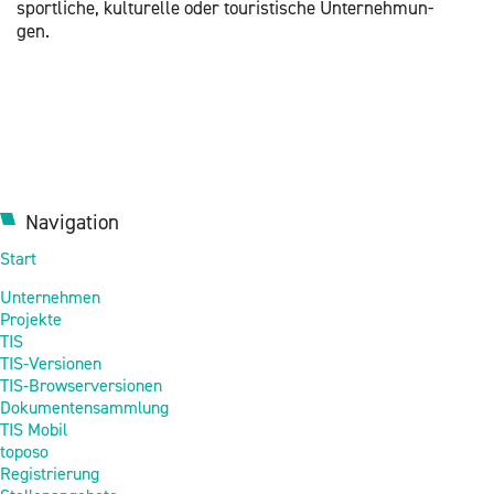
sport­li­che, kul­tu­rel­le oder tou­ris­ti­sche Un­ter­neh­mun­
gen.
Navigation
Start
Unternehmen
Projekte
TIS
TIS-Versionen
TIS-Browserversionen
Dokumentensammlung
TIS Mobil
toposo
Registrierung