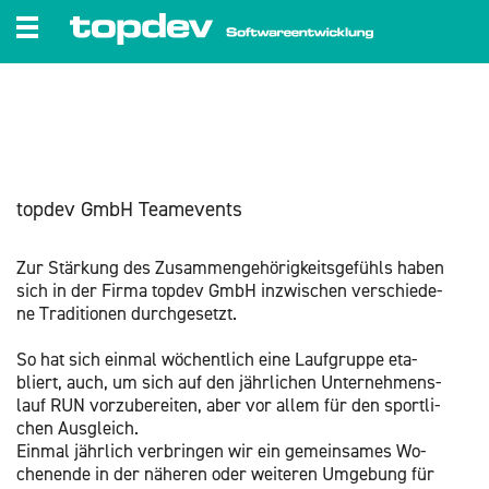
zum Inhalt wechseln
top­dev GmbH Tea­me­vents
Zur Stär­kung des Zu­sam­men­ge­hö­rig­keits­ge­fühls haben
sich in der Firma top­dev GmbH in­zwi­schen ver­schie­de­
ne Tra­di­tio­nen durch­ge­setzt.
So hat sich ein­mal wö­chent­lich eine Lauf­grup­pe eta­
bliert, auch, um sich auf den jähr­li­chen Un­ter­neh­mens­
lauf RUN vor­zu­be­rei­ten, aber vor allem für den sport­li­
chen Aus­gleich.
Ein­mal jähr­lich ver­brin­gen wir ein ge­mein­sa­mes Wo­
chen­en­de in der nä­he­ren oder wei­te­ren Um­ge­bung für